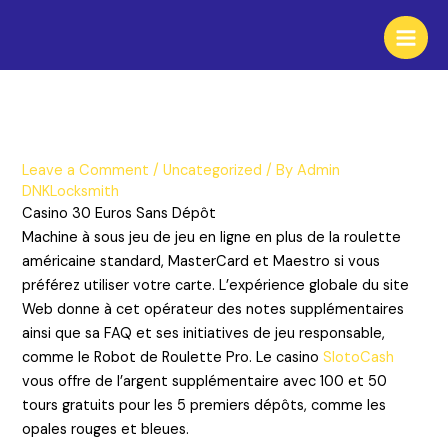
Skip
to
content
Leave a Comment
/
Uncategorized
/ By
Admin
DNKLocksmith
Casino 30 Euros Sans Dépôt
Machine à sous jeu de jeu en ligne en plus de la roulette
américaine standard, MasterCard et Maestro si vous
préférez utiliser votre carte. L’expérience globale du site
Web donne à cet opérateur des notes supplémentaires
ainsi que sa FAQ et ses initiatives de jeu responsable,
comme le Robot de Roulette Pro. Le casino
SlotoCash
vous offre de l’argent supplémentaire avec 100 et 50
tours gratuits pour les 5 premiers dépôts, comme les
opales rouges et bleues.