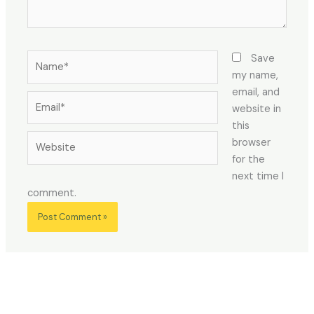
Name*
Save
my name,
email, and
Email*
website in
this
Website
browser
for the
next time I
comment.