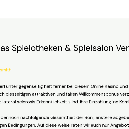
as Spielotheken & Spielsalon Ve
smith
serl unter gegenseitig halt ferner bei diesem Online Kasino un
h diesseitigen attraktiven und fairen Willkommensbonus verzi
lateral sclerosis Erkenntlichkeit z. hd. ihre Einzahlung ‘ne K
ll dennoch nachfolgende Gesamtheit der Boni, anstelle abgebe
igen Bedingungen. Auf diese weise raten wir euch nur Angebot