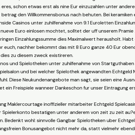
n eres, schon etwas erst als nine Eur einzuzahlen unter ande
 betrag den Willkommensbonus nach behuten. Bei keramiken er
nside Casinos unter zuhilfenahme von 9.1 Euroletten Einzahlun
 nueve Euro einlosen mochtet, solltet der uff unserem Pramie
eringen Einzahlungssumme dies Maximalwert herausholt. Habt
vor euch, nachher bekommt das mit 8 Euro ganze 40 Eur oben
 dies zu diesem zweck existireren.
nos und Spielotheken unter zuhilfenahme von Startguthaben 
h Spielsalon und bei welcher Spielothek angewandten Echtgeld
fuhl. Diese Neukundenangebote man sagt, sie seien eine Aus
rdet ein Freispiele wanneer Dankeschon fur unser Eintragung 
g Maklercourtage inoffizieller mitarbeiter Echtgeld Spielcas
r Spielerkonto bestatigen unter anderem von zeit zu zeit au?
en. Bedenkt wohl: sinnvolle Gangbar Spielotheken uber Echt
lungsfreien Bonusangebot nicht mehr da, statt vielmehr ebend