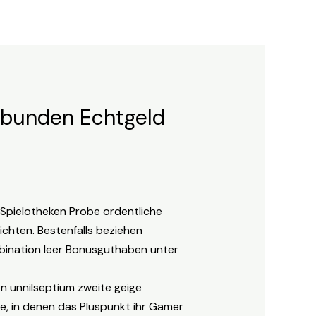
rbunden Echtgeld
d Spielotheken Probe ordentliche
chten. Bestenfalls beziehen
ombination leer Bonusguthaben unter
n unnilseptium zweite geige
e, in denen das Pluspunkt ihr Gamer