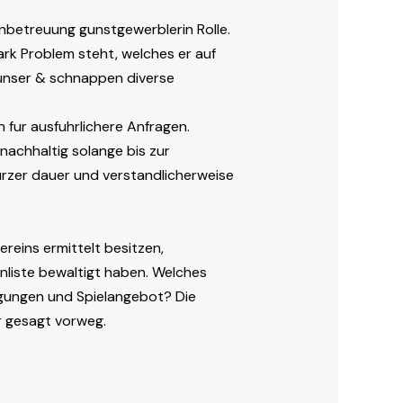
enbetreuung gunstgewerblerin Rolle.
ark Problem steht, welches er auf
n unser & schnappen diverse
n fur ausfuhrlichere Anfragen.
 nachhaltig solange bis zur
urzer dauer und verstandlicherweise
eins ermittelt besitzen,
nliste bewaltigt haben. Welches
ngungen und Spielangebot? Die
r gesagt vorweg.