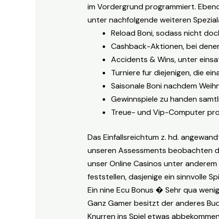
im Vordergrund programmiert. Ebend
unter nachfolgende weiteren Spezia
Reload Boni, sodass nicht doch
Cashback-Aktionen, bei denen
Accidents & Wins, unter einsa
Turniere fur diejenigen, die 
Saisonale Boni nachdem Weihn
Gewinnspiele zu handen samtli
Treue- und Vip-Computer pro
Das Einfallsreichtum z. hd. angewan
unseren Assessments beobachten die
unser Online Casinos unter anderem 
feststellen, dasjenige ein sinnvolle S
Ein nine Ecu Bonus � Sehr qua weni
Ganz Gamer besitzt der anderes Bud
Knurren ins Spiel etwas abbekommen m