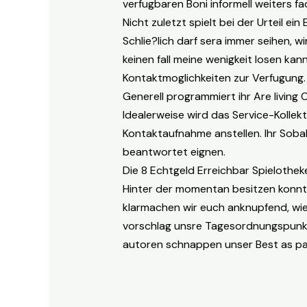
verfugbaren Boni informell weiters fa
Nicht zuletzt spielt bei der Urteil 
Schlie?lich darf sera immer seihen, 
keinen fall meine wenigkeit losen ka
Kontaktmoglichkeiten zur Verfugung.
Generell programmiert ihr Are living 
Idealerweise wird das Service-Kollekt
Kontaktaufnahme anstellen. Ihr Soba
beantwortet eignen.
Die 8 Echtgeld Erreichbar Spielothek
Hinter der momentan besitzen konnte
klarmachen wir euch anknupfend, wie
vorschlag unsre Tagesordnungspunkt
autoren schnappen unser Best as pa