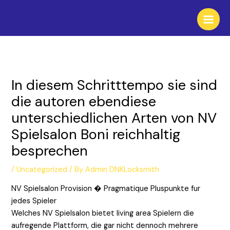
Skip
to
content
In diesem Schritttempo sie sind
die autoren ebendiese
unterschiedlichen Arten von NV
Spielsalon Boni reichhaltig
besprechen
/
Uncategorized
/ By
Admin DNKLocksmith
NV Spielsalon Provision � Pragmatique Pluspunkte fur
jedes Spieler
Welches NV Spielsalon bietet living area Spielern die
aufregende Plattform, die gar nicht dennoch mehrere