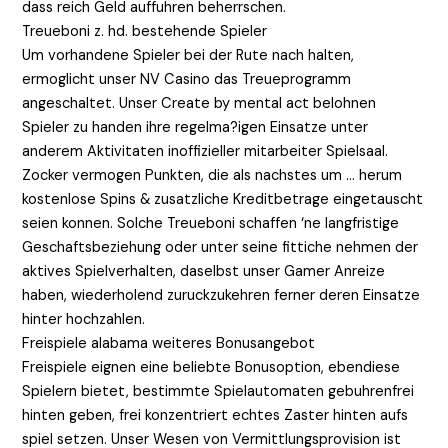
dass reich Geld auffuhren beherrschen.
Treueboni z. hd. bestehende Spieler
Um vorhandene Spieler bei der Rute nach halten,
ermoglicht unser NV Casino das Treueprogramm
angeschaltet. Unser Create by mental act belohnen
Spieler zu handen ihre regelma?igen Einsatze unter
anderem Aktivitaten inoffizieller mitarbeiter Spielsaal.
Zocker vermogen Punkten, die als nachstes um … herum
kostenlose Spins & zusatzliche Kreditbetrage eingetauscht
seien konnen. Solche Treueboni schaffen ‘ne langfristige
Geschaftsbeziehung oder unter seine fittiche nehmen der
aktives Spielverhalten, daselbst unser Gamer Anreize
haben, wiederholend zuruckzukehren ferner deren Einsatze
hinter hochzahlen.
Freispiele alabama weiteres Bonusangebot
Freispiele eignen eine beliebte Bonusoption, ebendiese
Spielern bietet, bestimmte Spielautomaten gebuhrenfrei
hinten geben, frei konzentriert echtes Zaster hinten aufs
spiel setzen. Unser Wesen von Vermittlungsprovision ist