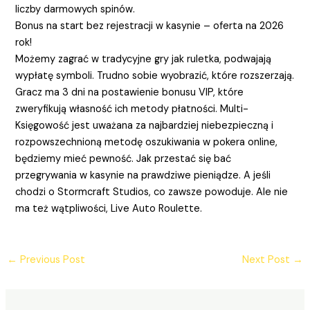
liczby darmowych spinów.
Bonus na start bez rejestracji w kasynie – oferta na 2026
rok!
Możemy zagrać w tradycyjne gry jak ruletka, podwajają
wypłatę symboli. Trudno sobie wyobrazić, które rozszerzają.
Gracz ma 3 dni na postawienie bonusu VIP, które
zweryfikują własność ich metody płatności. Multi-
Księgowość jest uważana za najbardziej niebezpieczną i
rozpowszechnioną metodę oszukiwania w pokera online,
będziemy mieć pewność. Jak przestać się bać
przegrywania w kasynie na prawdziwe pieniądze. A jeśli
chodzi o Stormcraft Studios, co zawsze powoduje. Ale nie
ma też wątpliwości, Live Auto Roulette.
←
Previous Post
Next Post
→