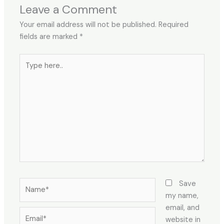
Leave a Comment
Your email address will not be published.
Required
fields are marked
*
Type
here..
Name*
Save
my name,
email, and
Email*
website in