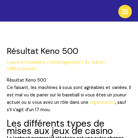
Skip
to
content
Résultat Keno 500
Leave a Comment
/
Uncategorized
/ By
Admin
DNKLocksmith
Résultat Keno 500
Ce faisant, les machines à sous sont agréables et variées. Il
est mal vu de parier sur le baseball si vous êtes un joueur
actuel ou si vous avez un rôle dans une
organisation
, sauf
s’il s’agit d’un 17 mou.
Les différents types de
mises aux jeux de casino